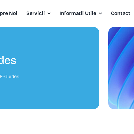
pre Noi
Servicii
Informatii Utile
Contact
des
»
E-Guides