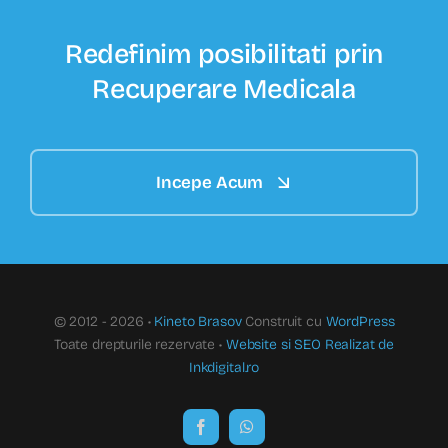
Redefinim posibilitati prin
Recuperare Medicala
Incepe Acum
© 2012 - 2026 •
Kineto Brasov
Construit cu
WordPress
Toate drepturile rezervate •
Website si SEO Realizat de
Inkdigital.ro