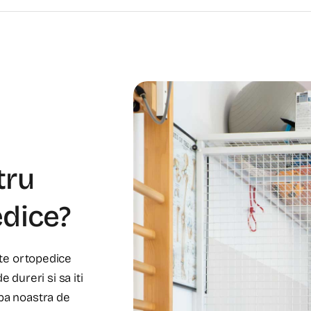
tru
dice?
nte ortopedice
 dureri si sa iti
ipa noastra de