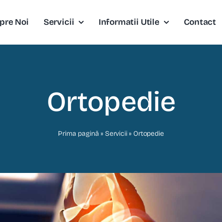
pre Noi
Servicii
Informatii Utile
Contact
Ortopedie
Prima pagină
»
Servicii
»
Ortopedie