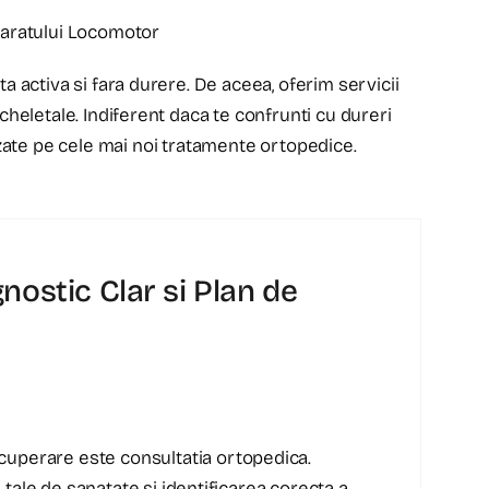
paratului Locomotor
a activa si fara durere. De aceea, oferim servicii
cheletale. Indiferent daca te confrunti cu dureri
 bazate pe cele mai noi tratamente ortopedice.
nostic Clar si Plan de
ecuperare este consultatia ortopedica.
tale de sanatate si identificarea corecta a