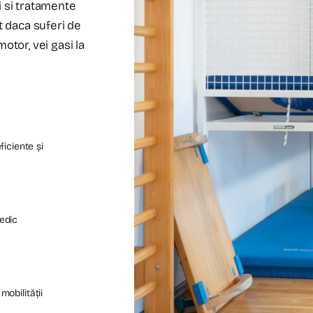
i si tratamente
t daca suferi de
otor, vei gasi la
iciente și
pedic
mobilității