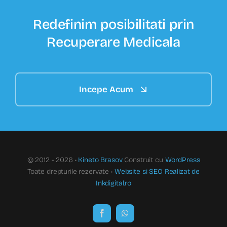
Redefinim posibilitati prin
Recuperare Medicala
Incepe Acum
© 2012 - 2026 •
Kineto Brasov
Construit cu
WordPress
Toate drepturile rezervate •
Website si SEO Realizat de
Inkdigital.ro